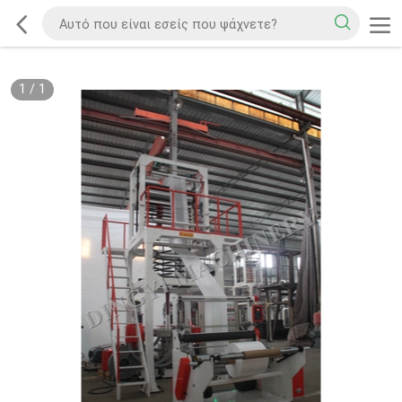
1
/
1