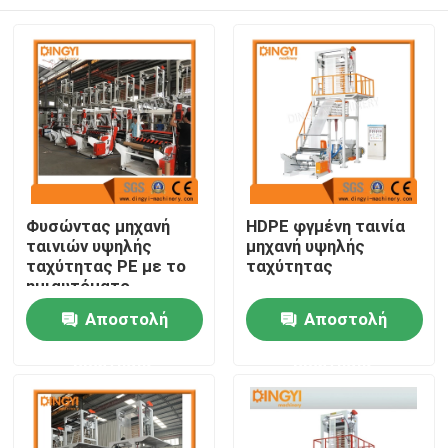
Φυσώντας μηχανή
HDPE φγμένη ταινία
ταινιών υψηλής
μηχανή υψηλής
ταχύτητας PE με το
ταχύτητας
ημιαυτόματο
κουρδιστήρι
Σπίτι
Αποστολή
Αποστολή
ερώτησης
ερώτησης
Προϊόντα
Περίπου εμείς