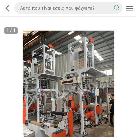
1
/
1