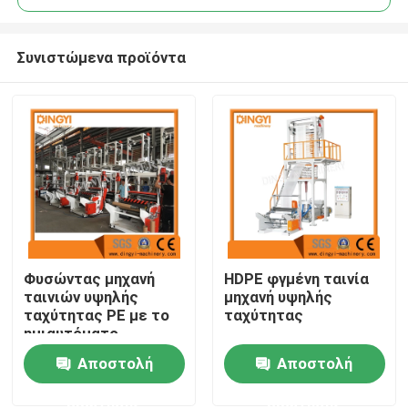
Συνιστώμενα προϊόντα
Φυσώντας μηχανή
HDPE φγμένη ταινία
Σπίτι
ταινιών υψηλής
μηχανή υψηλής
ταχύτητας PE με το
ταχύτητας
ημιαυτόματο
Προϊόντα
κουρδιστήρι
Αποστολή
Αποστολή
ερώτησης
ερώτησης
Περίπου εμείς