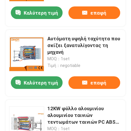
Καλύτερη τιμή
επαφή
Αυτόματη υψηλή ταχύτητα που
σκίζει ξανατυλίγοντας τη
μηχανή
MOQ：1set
Τιμή：negotiable
Καλύτερη τιμή
επαφή
Σπίτι
12KW φύλλο αλουμινίου
Προϊόντα
αλουμινίου ταινιών
τεντωμάτων ταινιών PC ABS
CP που σκίζει τη μηχανή
Περίπου εμείς
MOQ：1set