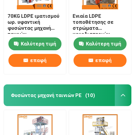
70KG LDPE ιματισμού
Ενιαία LDPE
ωρ. υφαντική
τοποθέτησης σε
φυσώντας μηχανή
στρώματα
ταινιών
κουρδιστηριών
συσκευάζοντας
Καλύτερη τιμή
Καλύτερη τιμή
φυσώντας μηχανή
ταινιών
επαφή
επαφή
Φυσώντας μηχανή ταινιών PE
(10)