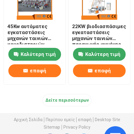
45Kw αυτόματες
22KW βιοδιασπάσιμες
εγκαταστάσεις
εγκαταστάσεις
μηχανών ταινιών
μηχανών ταινιών
κουρδιστηριών
παραγωγής φγμένες
φγμένες Monolayer
Monolayer
Καλύτερη τιμή
Καλύτερη τιμή
επαφή
επαφή
Δείτε περισσότερων
Αρχική Σελίδα
Περίπου εμείς
επαφή
Desktop Site
Sitemap
Privacy Policy