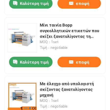
Καλύτερη τιμή
επαφή
Μίνι ταινία Bopp
συγκολλητικών ετικετών που
σκίζει ξανατυλίγοντας τη
μηχανή
MOQ：1set
Τιμή：negotiable
Καλύτερη τιμή
επαφή
Με έλεγχο από υπολογιστή
σκίζοντας ξανατυλίγοντας
μηχανή
MOQ：1set
Τιμή：negotiable