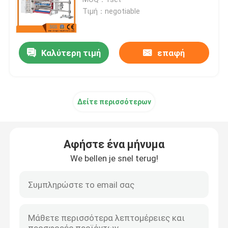
Τιμή：negotiable
Φυσώντας μηχανή ταινιών PE
Καλύτερη τιμή
επαφή
Φγμένη Monolayer μηχανή ταινιών
Πολυστρωματική φγμένη μηχανή ταινιών
Δείτε περισσότερων
flexographic μηχανή εκτύπωσης
Αφήστε ένα μήνυμα
Μηχανή εκτύπωσης CI Flexo
We bellen je snel terug!
τσάντα πολυαιθυλένιου που κατασκευάζει τη μηχανή
Τσάντα στο ρόλο που κατασκευάζει τη μηχανή