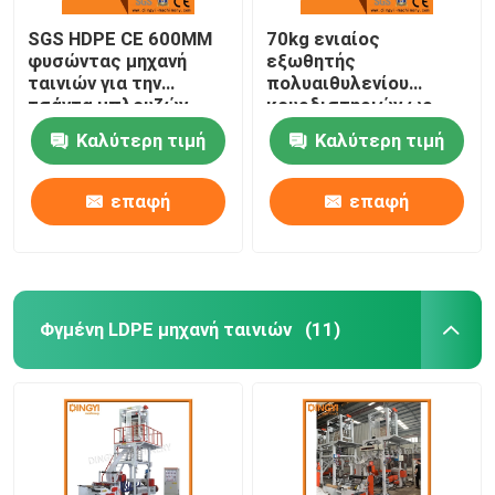
SGS HDPE CE 600MM
70kg ενιαίος
φυσώντας μηχανή
εξωθητής
ταινιών για την
πολυαιθυλενίου
τσάντα μπλουζών
κουρδιστηριών ωρ.
18.5Kw
Καλύτερη τιμή
Καλύτερη τιμή
επαφή
επαφή
Φγμένη LDPE μηχανή ταινιών
(11)