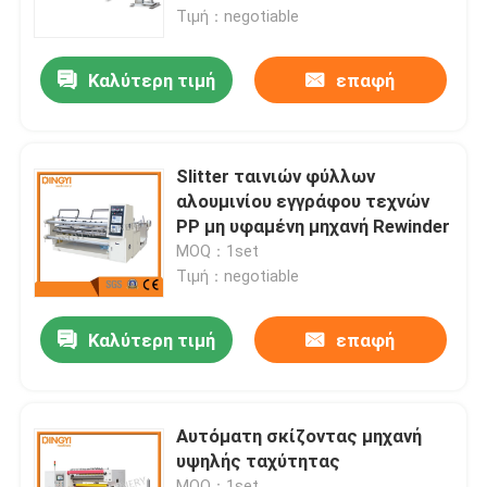
Τιμή：negotiable
Γύρος εργοστασίων
Καλύτερη τιμή
επαφή
Ποιοτικός έλεγχος
Slitter ταινιών φύλλων
Μας ελάτε σε επαφή με
αλουμινίου εγγράφου τεχνών
PP μη υφαμένη μηχανή Rewinder
MOQ：1set
Ζητήστε ένα απόσπασμα
Τιμή：negotiable
Φγμένη ταινία μηχανή
Καλύτερη τιμή
επαφή
Φγμένη HDPE μηχανή ταινιών
Αυτόματη σκίζοντας μηχανή
υψηλής ταχύτητας
Φγμένη LDPE μηχανή ταινιών
MOQ：1set