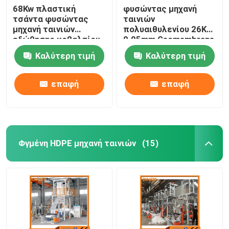
68Kw πλαστική
φυσώντας μηχανή
τσάντα φυσώντας
ταινιών
μηχανή ταινιών
πολυαιθυλενίου 26Kw
εξώθησης κοβαλτίου
0.05mm Geomembrane
τριών στρώματος
Καλύτερη τιμή
Καλύτερη τιμή
επαφή
επαφή
Φγμένη HDPE μηχανή ταινιών
(15)