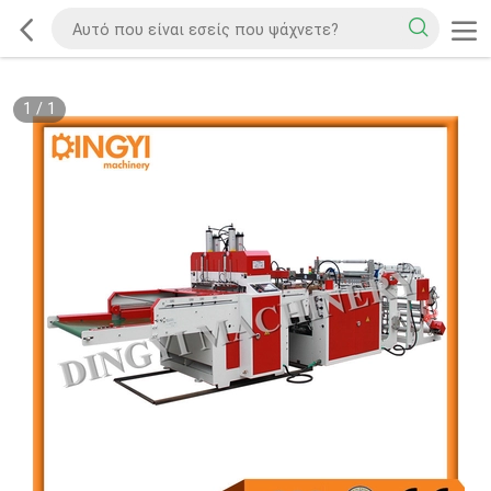
1
/
1